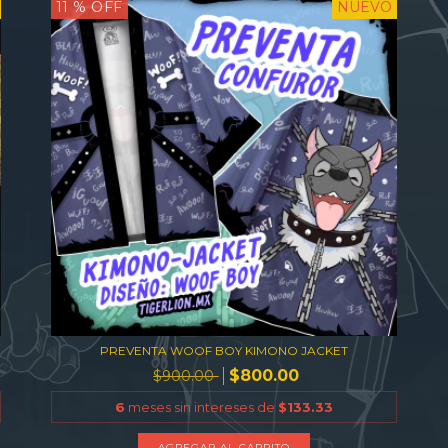
11
% OFF
NUEVO
PREVENTA WOOF BOY KIMONO JACKET
$800.00
$900.00
6
meses sin intereses de
$133.33
AGREGAR AL CARRITO