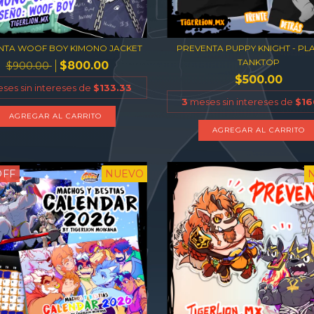
NTA WOOF BOY KIMONO JACKET
PREVENTA PUPPY KNIGHT - PL
TANKTOP
$800.00
$900.00
$500.00
ses sin intereses de
$133.33
3
meses sin intereses de
$16
AGREGAR AL CARRITO
AGREGAR AL CARRITO
OFF
NUEVO