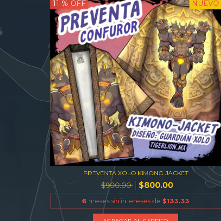
11
% OFF
NUEVO
PREVENTA XOLO KIMONO JACKET
$800.00
$900.00
6
meses sin intereses de
$133.33
AGREGAR AL CARRITO