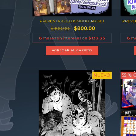
PREVENTA XOLO KIMONO JACKET
PREVE
$800.00
$900.00
6
meses sin intereses de
$133.33
6
me
AGREGAR AL CARRITO
NUEVO
55
% 