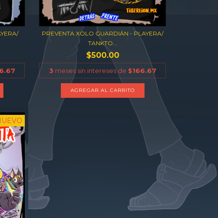
AYERA/
PREVENTA XOLO GUARDIÁN - PLAYERA/
TANKTO...
$500.00
6.67
3
meses sin intereses de
$166.67
AGREGAR AL CARRITO
NUEVO