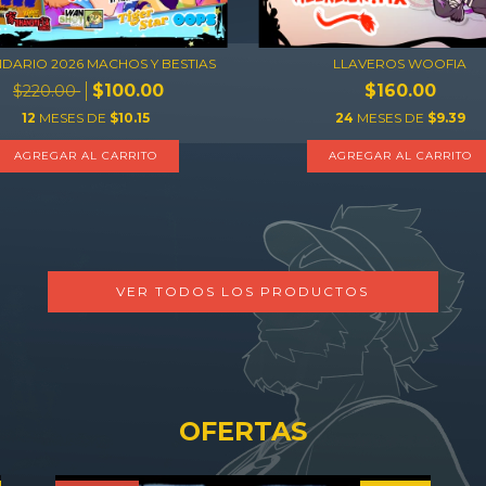
DARIO 2026 MACHOS Y BESTIAS
LLAVEROS WOOFIA
$100.00
$160.00
$220.00
12
MESES DE
$10.15
24
MESES DE
$9.39
AGREGAR AL CARRITO
VER TODOS LOS PRODUCTOS
OFERTAS