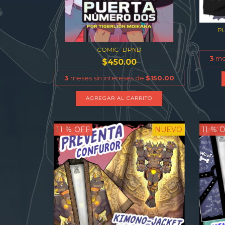
P
COMIC- DPND
3
mes
$450.00
3
meses sin intereses de
$150.00
11
% OFF
NUEVO
11
% O