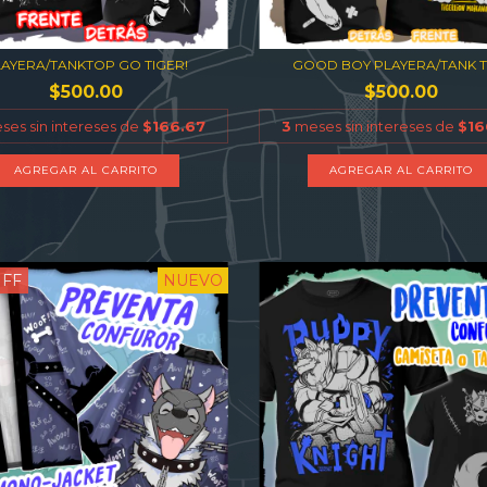
LAYERA/TANKTOP GO TIGER!
GOOD BOY PLAYERA/TANK 
$500.00
$500.00
es sin intereses de
$166.67
3
meses sin intereses de
$16
AGREGAR AL CARRITO
AGREGAR AL CARRITO
FF
NUEVO