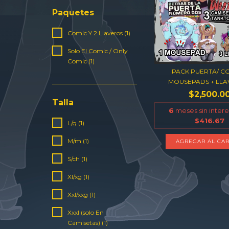
Paquetes
Comic Y 2 Llaveros (1)
Solo El Comic / Only
Comic (1)
PACK PUERTA/ CO
MOUSEPADS + LLAV
$2,500.0
Talla
6
meses sin inter
$416.67
L/g (1)
M/m (1)
AGREGAR AL CAR
S/ch (1)
Xl/xg (1)
Xxl/xxg (1)
Xxxl (solo En
Camisetas) (1)