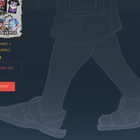
MIC +
ERO...
0
eses de
RITO