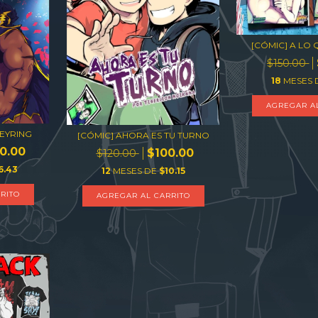
[CÓMIC] A LO
$150.00
18
MESES 
AGREGAR A
EYRING
[CÓMIC] AHORA ES TU TURNO
0.00
$100.00
$120.00
6.43
12
MESES DE
$10.15
RITO