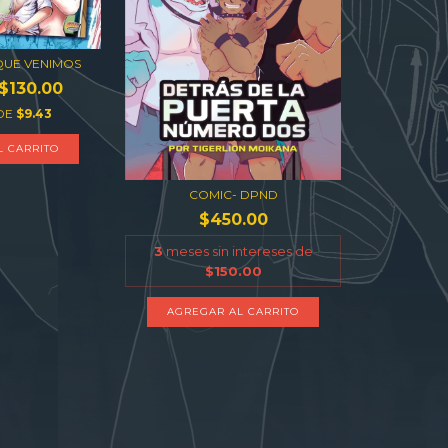
 QUE VENIMOS
$130.00
DE
$9.43
L CARRITO
COMIC- DPND
$450.00
3
meses sin intereses de
$150.00