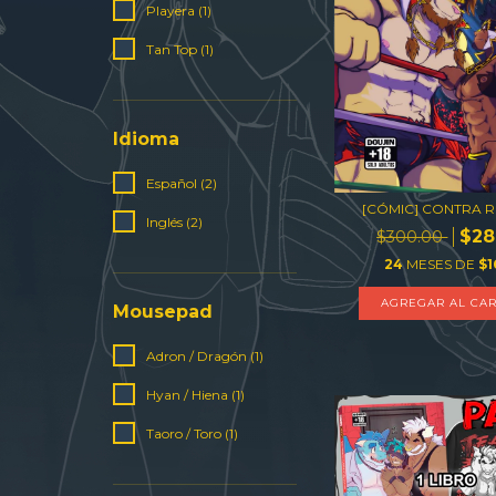
Playera (1)
Tan Top (1)
Idioma
Español (2)
[CÓMIC] CONTRA R
Inglés (2)
$28
$300.00
24
MESES DE
$1
AGREGAR AL CAR
Mousepad
Adron / Dragón (1)
Hyan / Hiena (1)
Taoro / Toro (1)