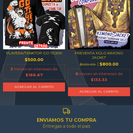
PLAYERA/TANKTOP GO TIGER!
PREVENTA XOLO KIMONO
JACKET
$500.00
$800.00
$900.00
3
meses sin intereses de
6
meses sin intereses de
$166.67
$133.33
AGREGAR AL CARRITO
AGREGAR AL CARRITO
ENVIAMOS TU COMPRA
Entregas a todo el país