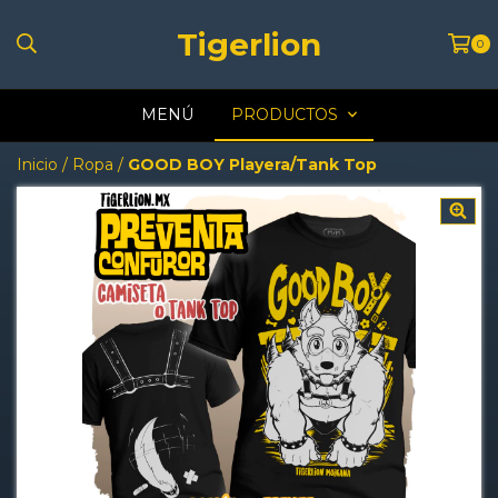
Tigerlion
0
MENÚ
PRODUCTOS
Inicio
/
Ropa
/
GOOD BOY Playera/Tank Top