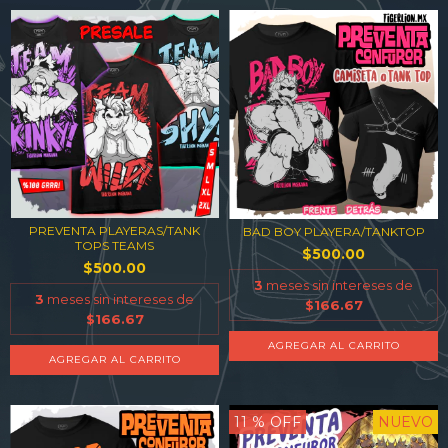
PREVENTA PLAYERAS/TANK
BAD BOY PLAYERA/TANKTOP
TOPS TEAMS
$500.00
$500.00
3
meses sin intereses de
3
meses sin intereses de
$166.67
$166.67
AGREGAR AL CARRITO
AGREGAR AL CARRITO
11
% OFF
NUEVO