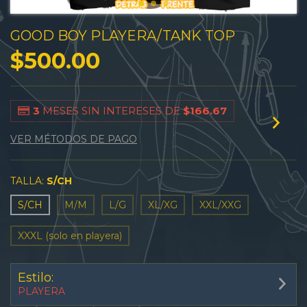
GOOD BOY PLAYERA/TANK TOP
$500.00
3
MESES SIN INTERESES DE
$166.67
VER MÉTODOS DE PAGO
TALLA:
S/CH
S/CH
M/M
L/G
XL/XG
XXL/XXG
XXXL (solo en playera)
Estilo:
PLAYERA