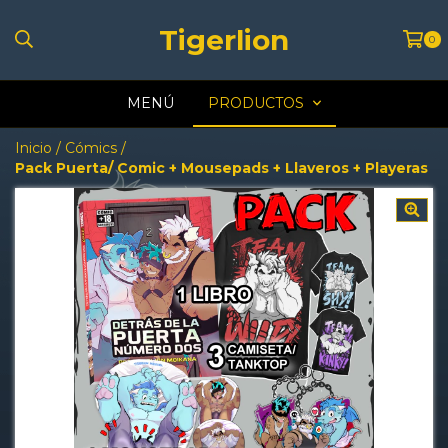
Tigerlion
0
MENÚ
PRODUCTOS
Inicio
/
Cómics
/
Pack Puerta/ Comic + Mousepads + Llaveros + Playeras