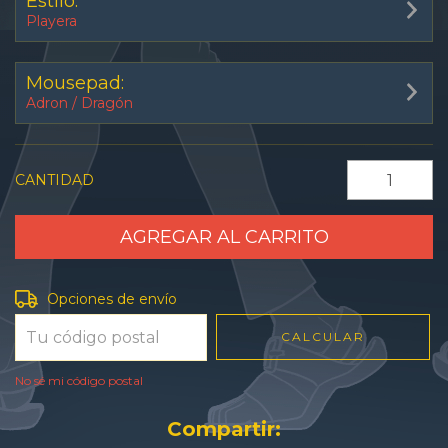
Estilo:
Playera
Mousepad:
Adron / Dragón
CANTIDAD
Entregas para el CP:
CAMBIAR CP
Opciones de envío
CALCULAR
No sé mi código postal
Compartir: