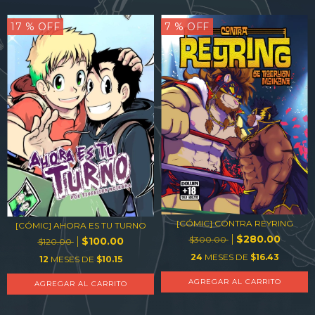
17
% OFF
7
% OFF
[CÓMIC] CONTRA REYRING
[CÓMIC] AHORA ES TU TURNO
$280.00
$300.00
$100.00
$120.00
24
MESES DE
$16.43
12
MESES DE
$10.15
AGREGAR AL CARRITO