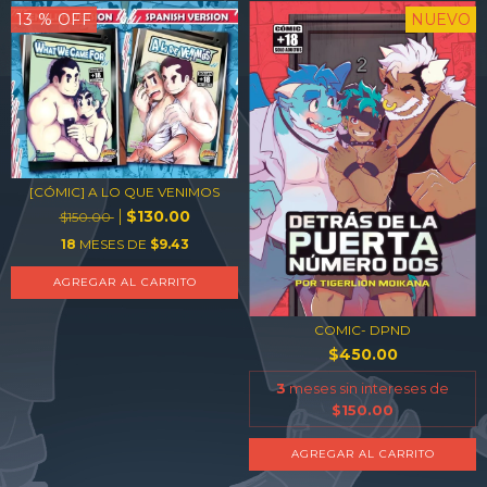
13
% OFF
NUEVO
[CÓMIC] A LO QUE VENIMOS
$130.00
$150.00
18
MESES DE
$9.43
AGREGAR AL CARRITO
COMIC- DPND
$450.00
3
meses sin intereses de
$150.00