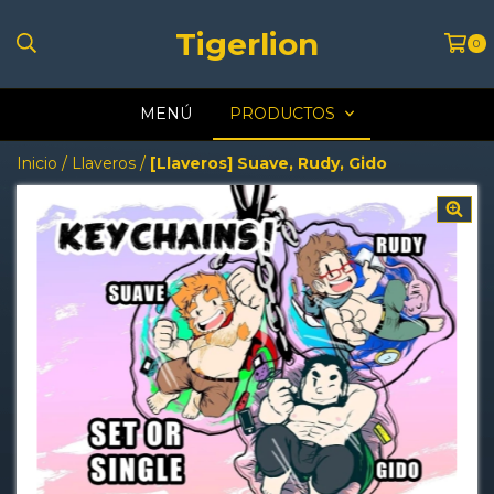
Tigerlion
0
MENÚ
PRODUCTOS
Inicio
/
Llaveros
/
[Llaveros] Suave, Rudy, Gido