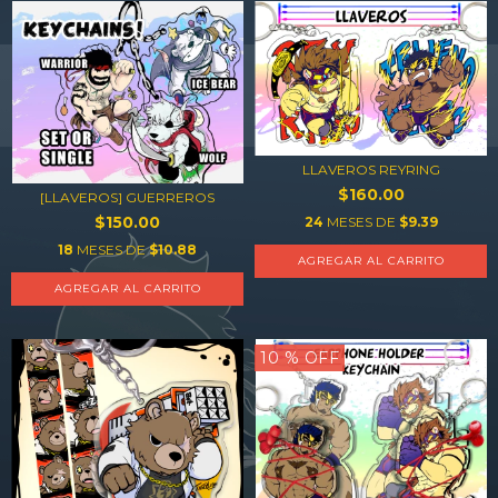
LLAVEROS REYRING
$160.00
[LLAVEROS] GUERREROS
$150.00
24
MESES DE
$9.39
18
MESES DE
$10.88
AGREGAR AL CARRITO
AGREGAR AL CARRITO
10
% OFF