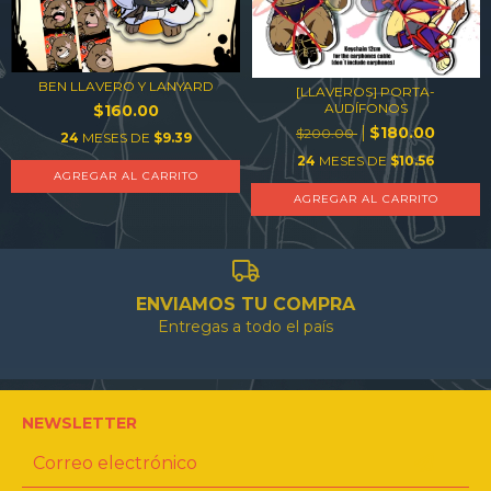
BEN LLAVERO Y LANYARD
[LLAVEROS] PORTA-
AUDÍFONOS
$160.00
$180.00
$200.00
24
MESES DE
$9.39
24
MESES DE
$10.56
AGREGAR AL CARRITO
AGREGAR AL CARRITO
ENVIAMOS TU COMPRA
Entregas a todo el país
NEWSLETTER