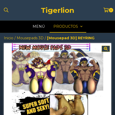
Tigerlion
0
MENÚ
PRODUCTOS
Inicio
/
Mousepads 3D
/
[Mousepad 3D] REYRING