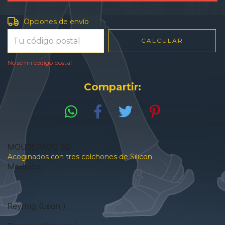
Entregas para el CP:
CAMBIAR CP
Opciones de envío
CALCULAR
No sé mi código postal
Compartir:
MOUSEPADS 3D
Acoginados con tres colchones de Silicon
Modelos:
Reyring (Leon )