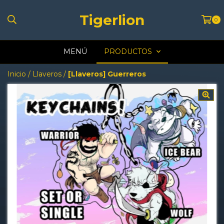
Tigerlion
0
MENÚ
PRODUCTOS
Inicio
/
Llaveros
/
[Llaveros] Guerreros