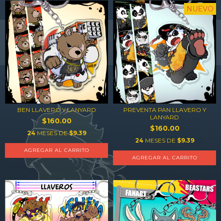
NUEVO
BEN LLAVERO Y LANYARD
PREVENTA PAN LLAVERO Y
LANYARD
$160.00
$160.00
24
MESES DE
$9.39
24
MESES DE
$9.39
AGREGAR AL CARRITO
AGREGAR AL CARRITO