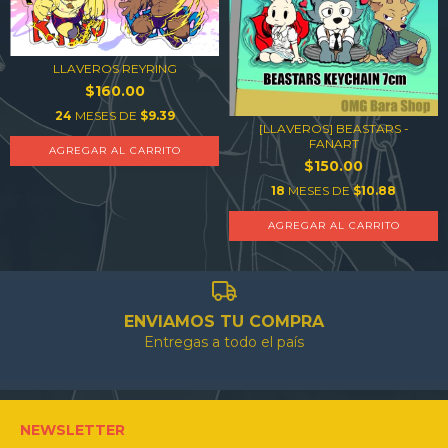
LLAVEROS REYRING
$160.00
24
MESES DE
$9.39
[LLAVEROS] BEASTARS -
FANART
AGREGAR AL CARRITO
$150.00
18
MESES DE
$10.88
AGREGAR AL CARRITO
ENVIAMOS TU COMPRA
Entregas a todo el país
NEWSLETTER