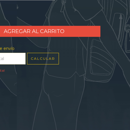
l CP:
CAMBIAR CP
e envío
CALCULAR
tal