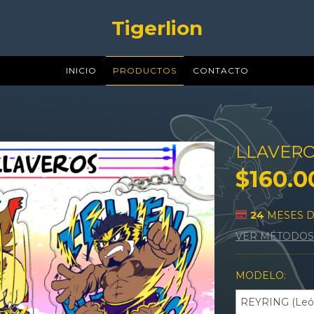
Tigerlion
INICIO
PRODUCTOS
CONTACTO
LLAVERO
$160.0
24
MESES 
VER MÉTODOS
MODELO: