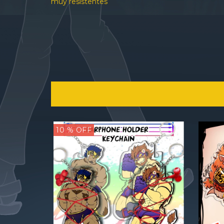
muy resistentes
10
% OFF