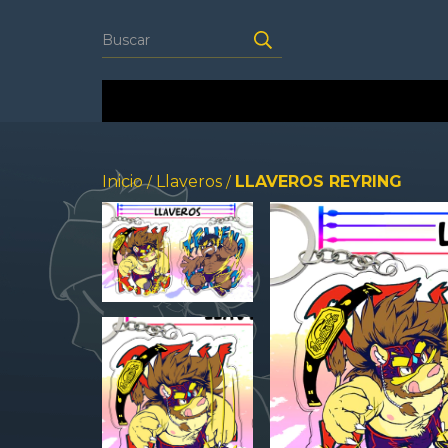
Inicio
Llaveros
LLAVEROS REYRING
/
/