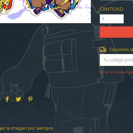
CANTIDAD
Entregas para e
Opciones d
No sé mi código pos
ger la imagen por siempre.